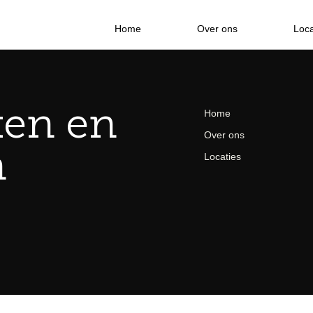
Home
Over ons
Loca
ken en
Home
Over ons
n
Locaties