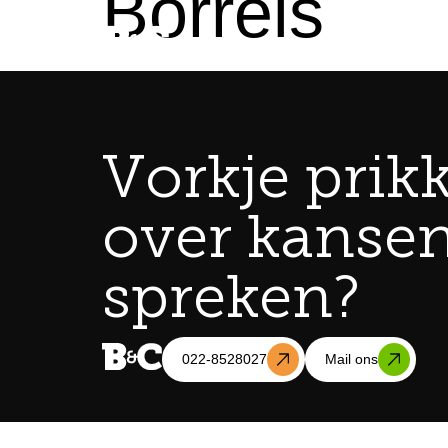
Borrels
Vorkje prik
over kanse
spreken?
022-8528027
Mail ons